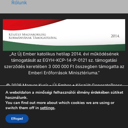
Rólunk
„Az Új Ember katolikus hetilap 2014. évi működésének
támogatását az EGYH-KCP-14-P-0121 sz. támogatási
szerződés keretében 3 000 000 Ft összegben támogatta az
Emberi Erőforrások Minisztériuma.”
© 2026 Magyar Kurír - Új Ember
• Készült
GeneratePress
A weboldalon a minőségi felhasználói élmény érdekében sütiket
használunk.
You can find out more about which cookies we are using or
switch them off in
settings
.
Elfogad