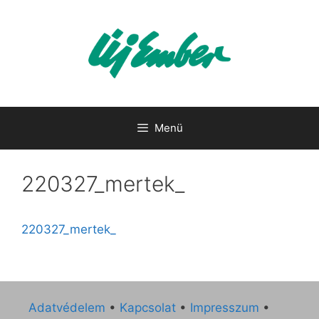
Kilépés
a
tartalomba
Menü
220327_mertek_
220327_mertek_
Adatvédelem
•
Kapcsolat
•
Impresszum
•