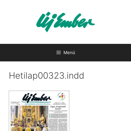
Kilépés
a
tartalomba
Menü
Hetilap00323.indd