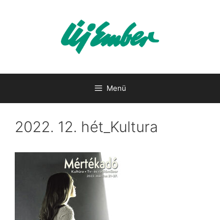
Kilépés
a
tartalomba
Menü
2022. 12. hét_Kultura