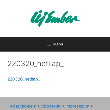
Kilépés
a
tartalomba
Menü
220320_hetilap_
220320_hetilap_
Adatvédelem
•
Kapcsolat
•
Impresszum
•