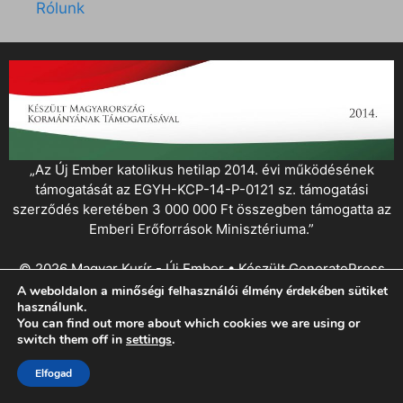
Rólunk
„Az Új Ember katolikus hetilap 2014. évi működésének
támogatását az EGYH-KCP-14-P-0121 sz. támogatási
szerződés keretében 3 000 000 Ft összegben támogatta az
Emberi Erőforrások Minisztériuma.”
© 2026 Magyar Kurír - Új Ember
• Készült
GeneratePress
A weboldalon a minőségi felhasználói élmény érdekében sütiket
használunk.
You can find out more about which cookies we are using or
switch them off in
settings
.
Elfogad