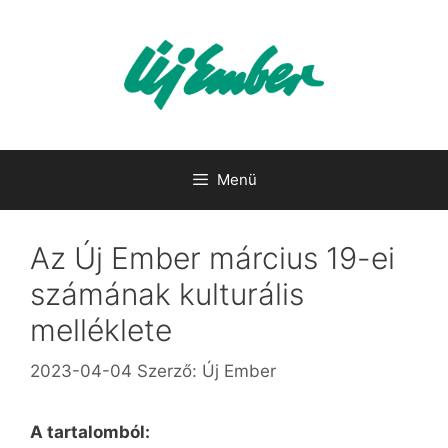
Kilépés
a
tartalomba
Menü
Az Új Ember március 19-ei
számának kulturális
melléklete
2023-04-04
Szerző:
Új Ember
A tartalomból: