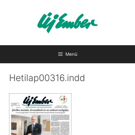
Kilépés
a
tartalomba
Menü
Hetilap00316.indd