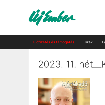
Kilépés
a
tartalomba
Előfizetés és támogatás
Hírek
E
2023. 11. hét__