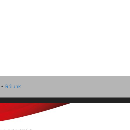
•
Rólunk