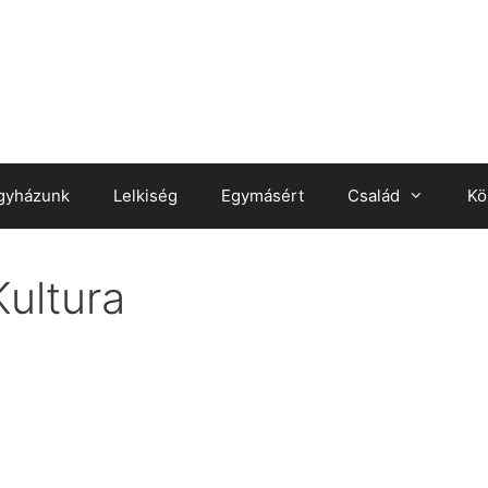
gyházunk
Lelkiség
Egymásért
Család
Kö
Kultura