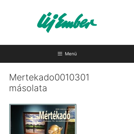
Kilépés
a
tartalomba
Menü
Mertekado0010301
másolata