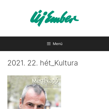
Kilépés
a
tartalomba
Menü
2021. 22. hét_Kultura