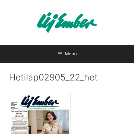
Kilépés
a
tartalomba
Menü
Hetilap02905_22_het