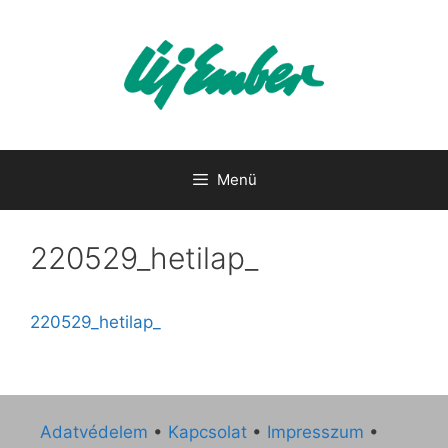
Kilépés
a
tartalomba
Menü
220529_hetilap_
220529_hetilap_
Adatvédelem
•
Kapcsolat
•
Impresszum
•