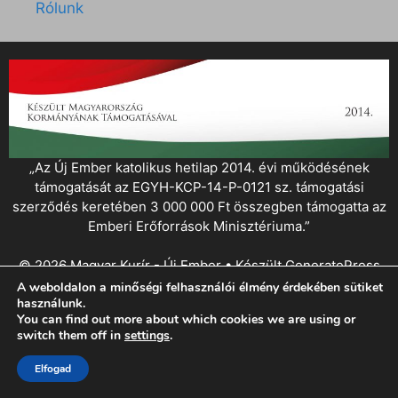
Rólunk
„Az Új Ember katolikus hetilap 2014. évi működésének
támogatását az EGYH-KCP-14-P-0121 sz. támogatási
szerződés keretében 3 000 000 Ft összegben támogatta az
Emberi Erőforrások Minisztériuma.”
© 2026 Magyar Kurír - Új Ember
• Készült
GeneratePress
A weboldalon a minőségi felhasználói élmény érdekében sütiket
használunk.
You can find out more about which cookies we are using or
switch them off in
settings
.
Elfogad