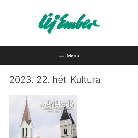
Kilépés
a
tartalomba
Menü
2023. 22. hét_Kultura