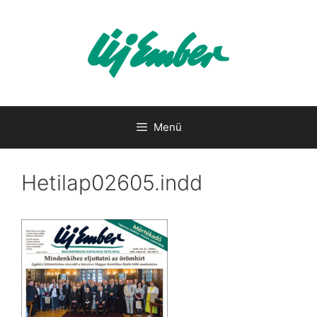
Kilépés
a
tartalomba
Menü
Hetilap02605.indd