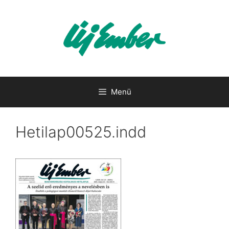
Kilépés
a
tartalomba
Menü
Hetilap00525.indd