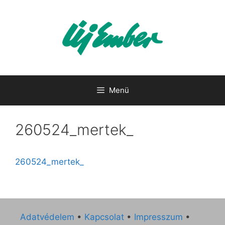
Kilépés
a
tartalomba
Menü
260524_mertek_
260524_mertek_
Adatvédelem
•
Kapcsolat
•
Impresszum
•