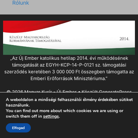
Rólunk
„Az Új Ember katolikus hetilap 2014. évi működésének
támogatását az EGYH-KCP-14-P-0121 sz. támogatási
szerződés keretében 3 000 000 Ft összegben támogatta az
Emberi Erőforrások Minisztériuma.”
© 2026 Magyar Kurír - Új Ember
• Készült
GeneratePress
A weboldalon a minőségi felhasználói élmény érdekében sütiket
használunk.
You can find out more about which cookies we are using or
switch them off in
settings
.
Elfogad