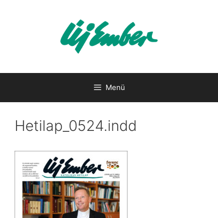
Kilépés
a
tartalomba
Menü
Hetilap_0524.indd