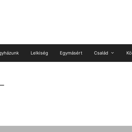
gyházunk
Lelkiség
Egymásért
Család
Kö
_