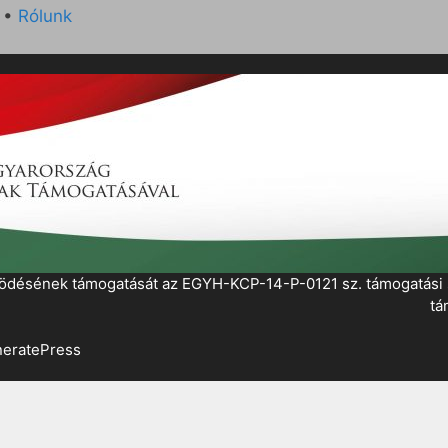
•
Rólunk
működésének támogatását az EGYH-KCP-14-P-0121 sz. támogatás
tá
eratePress