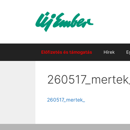
Kilépés
a
tartalomba
Előfizetés és támogatás
Hírek
E
260517_mertek
260517_mertek_