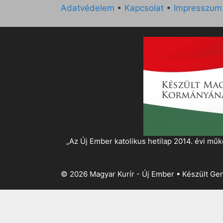
Adatvédelem
•
Kapcsolat
•
Impresszum
„Az Új Ember katolikus hetilap 2014. évi 
© 2026 Magyar Kurír - Új Ember
• Készült
Gen