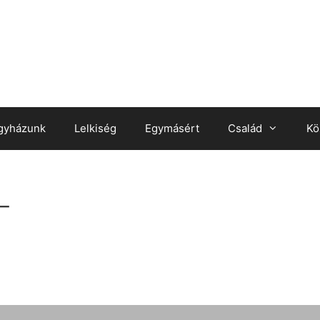
gyházunk
Lelkiség
Egymásért
Család
Kö
_