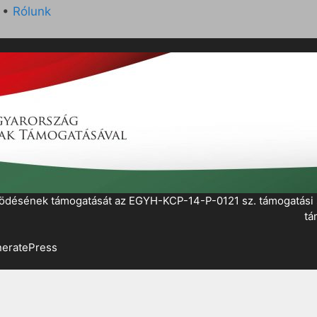
•
Rólunk
működésének támogatását az EGYH-KCP-14-P-0121 sz. támogatás
tá
eratePress