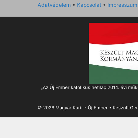
Adatvédelem
•
Kapcsolat
•
Impresszum
„Az Új Ember katolikus hetilap 2014. évi 
© 2026 Magyar Kurír - Új Ember
• Készült
Gen