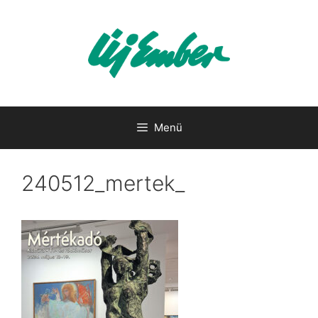
Kilépés
a
tartalomba
Menü
240512_mertek_