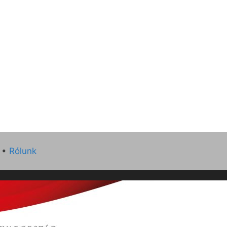
•
Rólunk