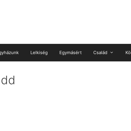
gyházunk
Lelkiség
Egymásért
Család
Kö
ndd