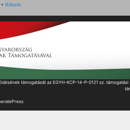
•
Rólunk
működésének támogatását az EGYH-KCP-14-P-0121 sz. támogatás
tá
eratePress