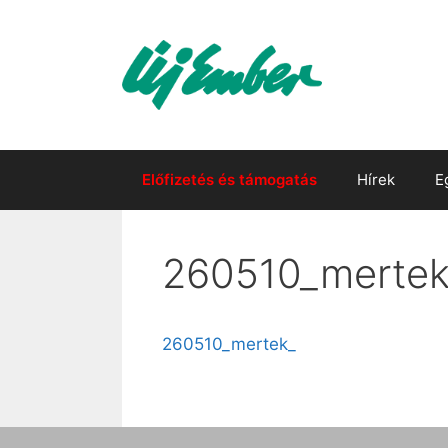
Kilépés
a
tartalomba
Előfizetés és támogatás
Hírek
E
260510_mertek
260510_mertek_