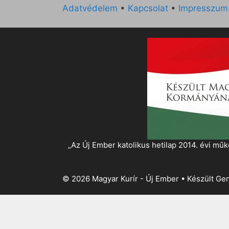
Adatvédelem
•
Kapcsolat
•
Impresszum
„Az Új Ember katolikus hetilap 2014. évi 
© 2026 Magyar Kurír - Új Ember
• Készült
Gen