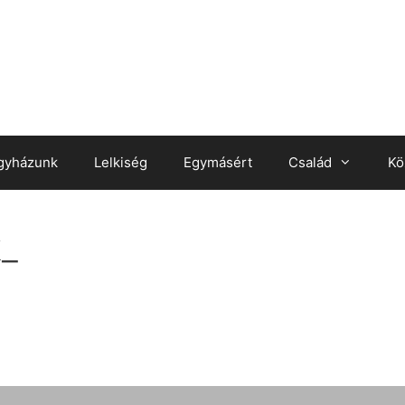
gyházunk
Lelkiség
Egymásért
Család
Kö
_