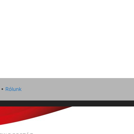
•
Rólunk