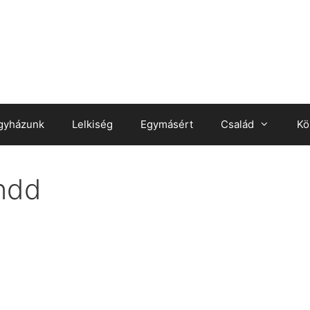
gyházunk
Lelkiség
Egymásért
Család
Kö
ndd