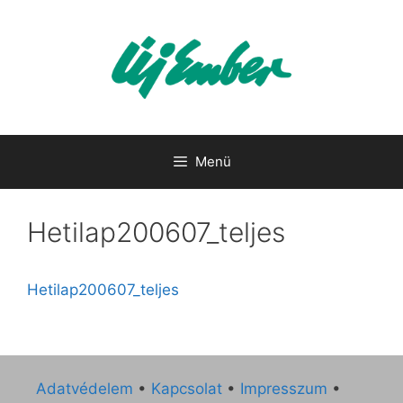
Kilépés
a
tartalomba
Menü
Hetilap200607_teljes
Hetilap200607_teljes
Adatvédelem
•
Kapcsolat
•
Impresszum
•