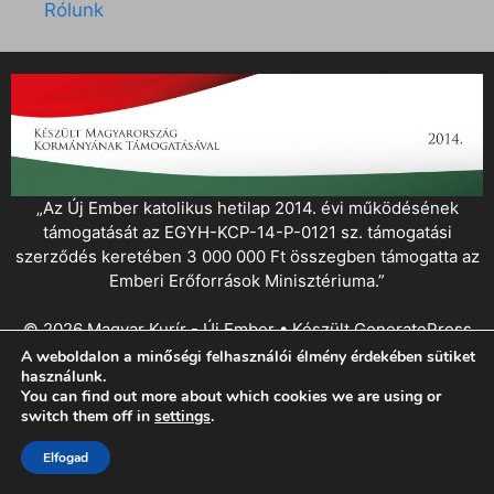
Rólunk
„Az Új Ember katolikus hetilap 2014. évi működésének
támogatását az EGYH-KCP-14-P-0121 sz. támogatási
szerződés keretében 3 000 000 Ft összegben támogatta az
Emberi Erőforrások Minisztériuma.”
© 2026 Magyar Kurír - Új Ember
• Készült
GeneratePress
A weboldalon a minőségi felhasználói élmény érdekében sütiket
használunk.
You can find out more about which cookies we are using or
switch them off in
settings
.
Elfogad