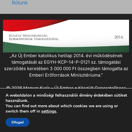
Rólunk
„Az Új Ember katolikus hetilap 2014. évi működésének
támogatását az EGYH-KCP-14-P-0121 sz. támogatási
szerződés keretében 3 000 000 Ft összegben támogatta az
Emberi Erőforrások Minisztériuma.”
© 2026 Magyar Kurír - Új Ember
• Készült
GeneratePress
A weboldalon a minőségi felhasználói élmény érdekében sütiket
használunk.
You can find out more about which cookies we are using or
switch them off in
settings
.
Elfogad