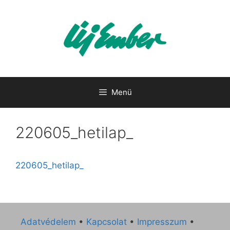
Kilépés
a
tartalomba
Menü
220605_hetilap_
220605_hetilap_
Adatvédelem
•
Kapcsolat
•
Impresszum
•