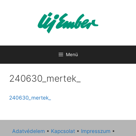
Kilépés
a
tartalomba
Menü
240630_mertek_
240630_mertek_
Adatvédelem
•
Kapcsolat
•
Impresszum
•