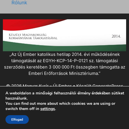
Rólunk
„Az Új Ember katolikus hetilap 2014. évi működésének
támogatását az EGYH-KCP-14-P-0121 sz. támogatási
szerződés keretében 3 000 000 Ft összegben támogatta az
Emberi Erőforrások Minisztériuma.”
© 2026 Magyar Kurír - Új Ember
• Készült
GeneratePress
A weboldalon a minőségi felhasználói élmény érdekében sütiket
használunk.
You can find out more about which cookies we are using or
switch them off in
settings
.
Elfogad