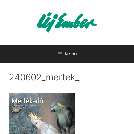
Kilépés
a
tartalomba
Menü
240602_mertek_