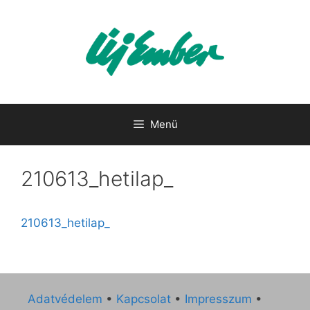
Kilépés
a
tartalomba
Menü
210613_hetilap_
210613_hetilap_
Adatvédelem
•
Kapcsolat
•
Impresszum
•