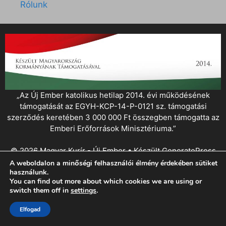
Rólunk
„Az Új Ember katolikus hetilap 2014. évi működésének
támogatását az EGYH-KCP-14-P-0121 sz. támogatási
szerződés keretében 3 000 000 Ft összegben támogatta az
Emberi Erőforrások Minisztériuma.”
© 2026 Magyar Kurír - Új Ember
• Készült
GeneratePress
A weboldalon a minőségi felhasználói élmény érdekében sütiket
használunk.
You can find out more about which cookies we are using or
switch them off in
settings
.
Elfogad