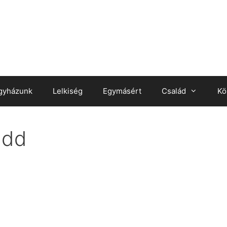
gyházunk
Lelkiség
Egymásért
Család
Kö
ndd