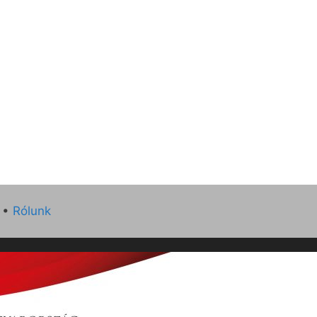
•
Rólunk