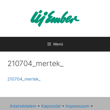
Kilépés
a
tartalomba
Menü
210704_mertek_
210704_mertek_
Adatvédelem
•
Kapcsolat
•
Impresszum
•