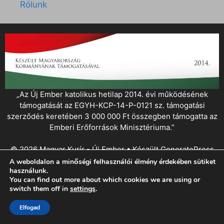
Rólunk
„Az Új Ember katolikus hetilap 2014. évi működésének
támogatását az EGYH-KCP-14-P-0121 sz. támogatási
szerződés keretében 3 000 000 Ft összegben támogatta az
Emberi Erőforrások Minisztériuma.”
© 2026 Magyar Kurír - Új Ember
• Készült
GeneratePress
A weboldalon a minőségi felhasználói élmény érdekében sütiket
használunk.
You can find out more about which cookies we are using or
switch them off in
settings
.
Elfogad