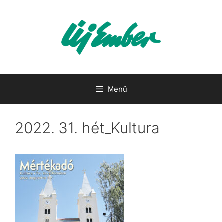
Kilépés
a
tartalomba
Menü
2022. 31. hét_Kultura