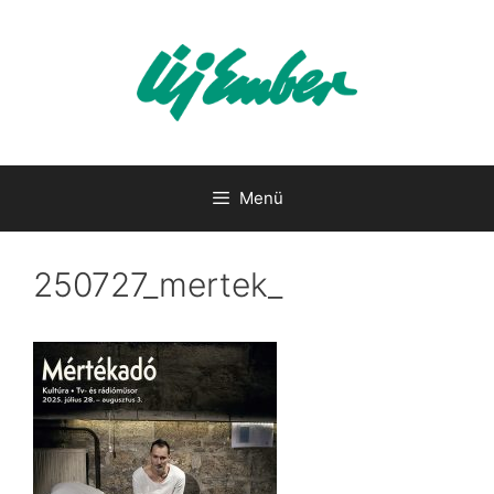
Kilépés
a
tartalomba
Menü
250727_mertek_