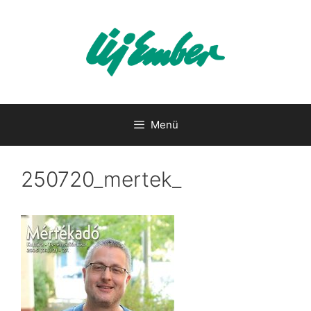
Kilépés
a
tartalomba
Menü
250720_mertek_