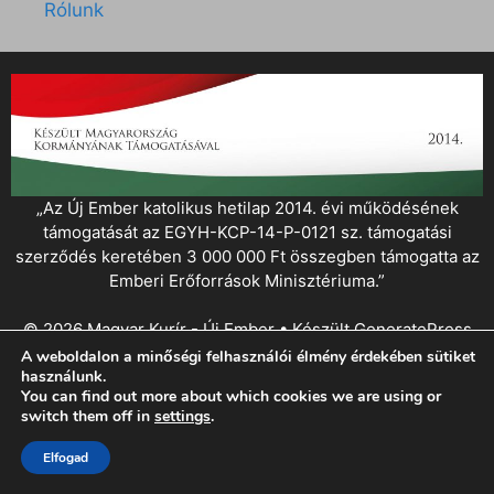
Rólunk
„Az Új Ember katolikus hetilap 2014. évi működésének
támogatását az EGYH-KCP-14-P-0121 sz. támogatási
szerződés keretében 3 000 000 Ft összegben támogatta az
Emberi Erőforrások Minisztériuma.”
© 2026 Magyar Kurír - Új Ember
• Készült
GeneratePress
A weboldalon a minőségi felhasználói élmény érdekében sütiket
használunk.
You can find out more about which cookies we are using or
switch them off in
settings
.
Elfogad