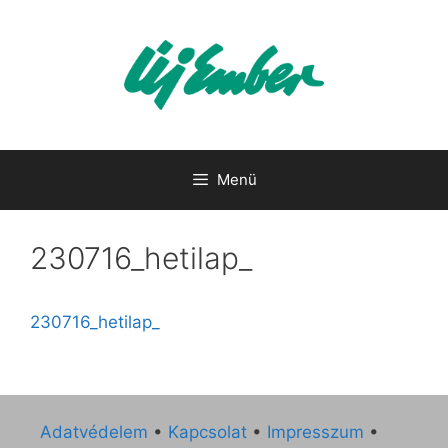
Kilépés
a
tartalomba
Menü
230716_hetilap_
230716_hetilap_
Adatvédelem
•
Kapcsolat
•
Impresszum
•