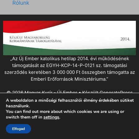
Rólunk
„Az Új Ember katolikus hetilap 2014. évi működésének
támogatását az EGYH-KCP-14-P-0121 sz. támogatási
szerződés keretében 3 000 000 Ft összegben támogatta az
Emberi Erőforrások Minisztériuma.”
© 2026 Magyar Kurír - Új Ember
• Készült
GeneratePress
A weboldalon a minőségi felhasználói élmény érdekében sütiket
használunk.
You can find out more about which cookies we are using or
switch them off in
settings
.
Elfogad