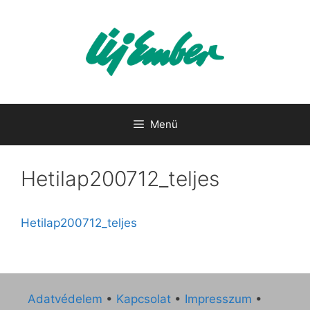
Kilépés
a
tartalomba
Menü
Hetilap200712_teljes
Hetilap200712_teljes
Adatvédelem
•
Kapcsolat
•
Impresszum
•