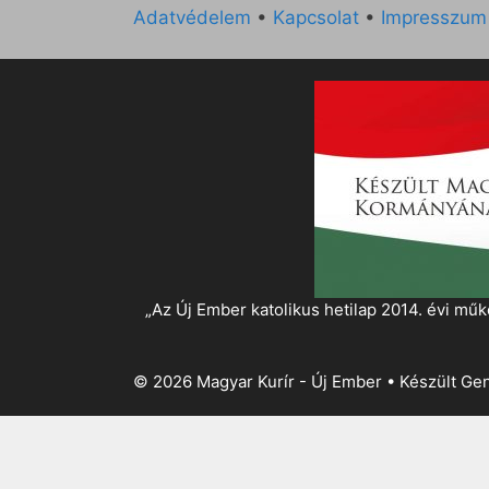
Adatvédelem
•
Kapcsolat
•
Impresszum
„Az Új Ember katolikus hetilap 2014. évi 
© 2026 Magyar Kurír - Új Ember
• Készült
Gen