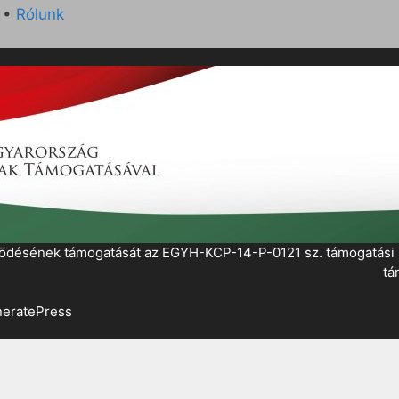
•
Rólunk
működésének támogatását az EGYH-KCP-14-P-0121 sz. támogatás
tá
eratePress