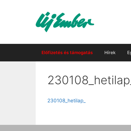
Kilépés
a
tartalomba
Előfizetés és támogatás
Hírek
E
230108_hetilap
230108_hetilap_