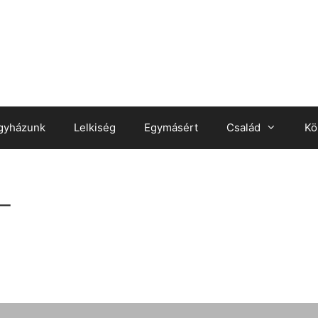
gyházunk
Lelkiség
Egymásért
Család
Kö
_