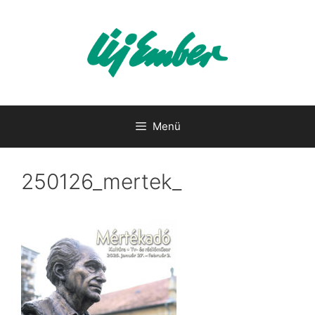
Kilépés
a
tartalomba
Menü
250126_mertek_