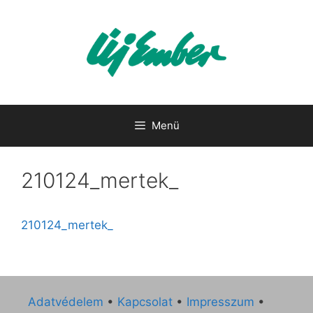
Kilépés
a
tartalomba
Menü
210124_mertek_
210124_mertek_
Adatvédelem
•
Kapcsolat
•
Impresszum
•