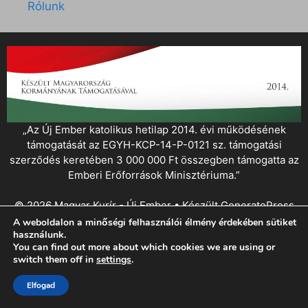
Rólunk
„Az Új Ember katolikus hetilap 2014. évi működésének
támogatását az EGYH-KCP-14-P-0121 sz. támogatási
szerződés keretében 3 000 000 Ft összegben támogatta az
Emberi Erőforrások Minisztériuma.”
© 2026 Magyar Kurír - Új Ember
• Készült
GeneratePress
A weboldalon a minőségi felhasználói élmény érdekében sütiket
használunk.
You can find out more about which cookies we are using or
switch them off in
settings
.
Elfogad