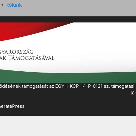
•
Rólunk
működésének támogatását az EGYH-KCP-14-P-0121 sz. támogatás
tá
eratePress