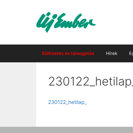
Kilépés
a
tartalomba
Előfizetés és támogatás
Hírek
E
230122_hetilap
230122_hetilap_