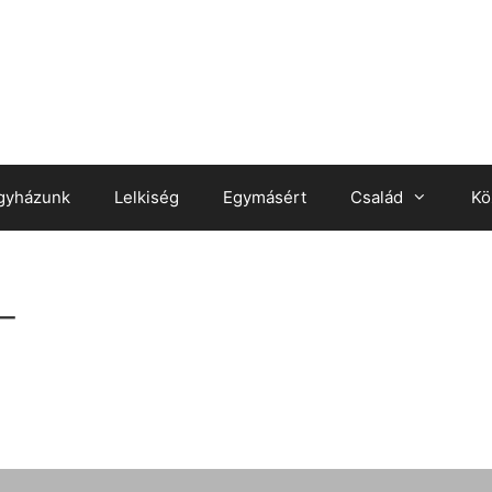
gyházunk
Lelkiség
Egymásért
Család
Kö
_