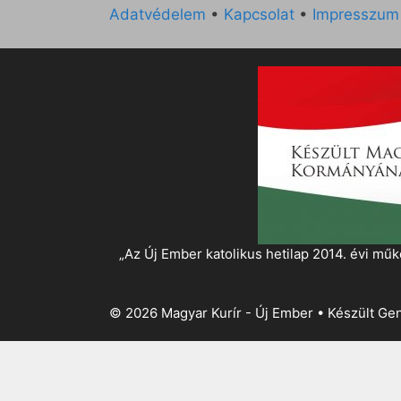
Adatvédelem
•
Kapcsolat
•
Impresszum
„Az Új Ember katolikus hetilap 2014. évi 
© 2026 Magyar Kurír - Új Ember
• Készült
Gen