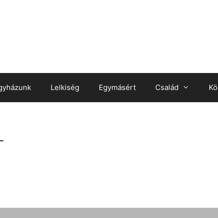
gyházunk
Lelkiség
Egymásért
Család
Kö
_