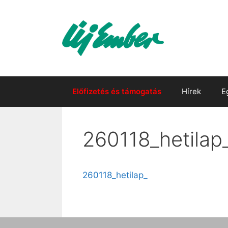
Kilépés
a
tartalomba
Előfizetés és támogatás
Hírek
E
260118_hetilap
260118_hetilap_