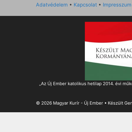
Adatvédelem
•
Kapcsolat
•
Impresszum
„Az Új Ember katolikus hetilap 2014. évi 
© 2026 Magyar Kurír - Új Ember
• Készült
Gen