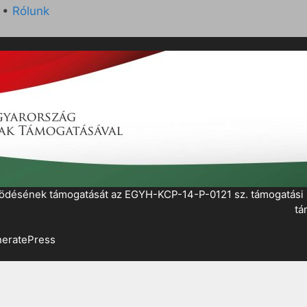
•
Rólunk
működésének támogatását az EGYH-KCP-14-P-0121 sz. támogatás
tá
eratePress