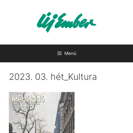
Kilépés
a
tartalomba
Menü
2023. 03. hét_Kultura