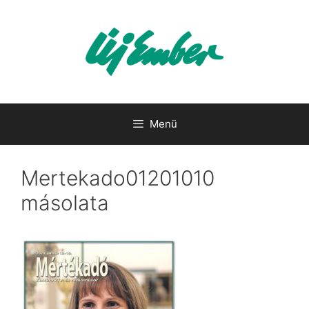
Kilépés
a
tartalomba
Menü
Mertekado01201010
másolata