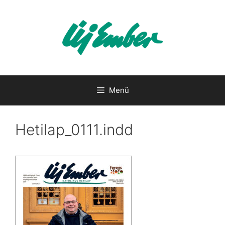
Kilépés
a
tartalomba
Menü
Hetilap_0111.indd