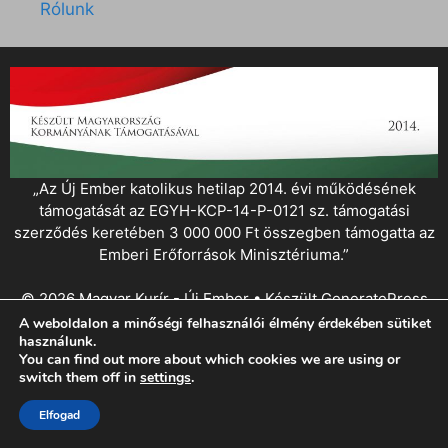
Rólunk
„Az Új Ember katolikus hetilap 2014. évi működésének
támogatását az EGYH-KCP-14-P-0121 sz. támogatási
szerződés keretében 3 000 000 Ft összegben támogatta az
Emberi Erőforrások Minisztériuma.”
© 2026 Magyar Kurír - Új Ember
• Készült
GeneratePress
A weboldalon a minőségi felhasználói élmény érdekében sütiket
használunk.
You can find out more about which cookies we are using or
switch them off in
settings
.
Elfogad