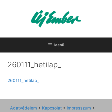
Kilépés
a
tartalomba
Menü
260111_hetilap_
260111_hetilap_
Adatvédelem
•
Kapcsolat
•
Impresszum
•