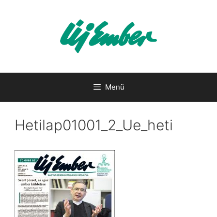
Kilépés
a
tartalomba
Menü
Hetilap01001_2_Ue_heti