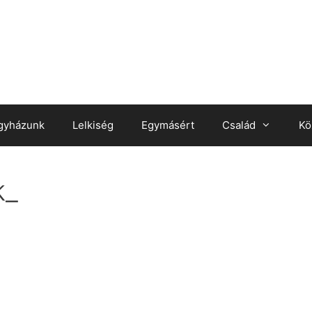
gyházunk
Lelkiség
Egymásért
Család
Kö
k_