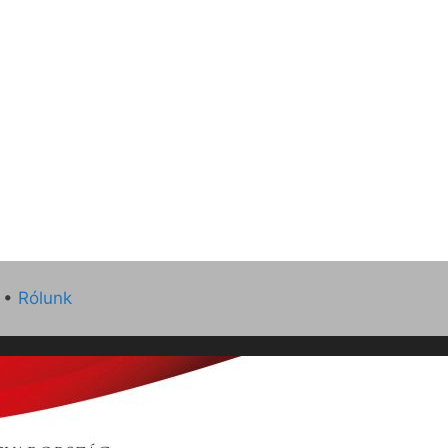
•
Rólunk