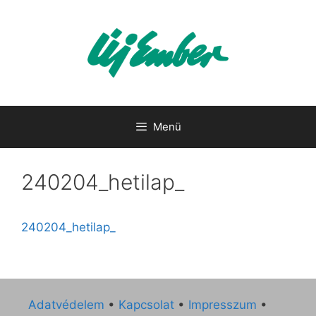
Kilépés
a
tartalomba
Menü
240204_hetilap_
240204_hetilap_
Adatvédelem
•
Kapcsolat
•
Impresszum
•