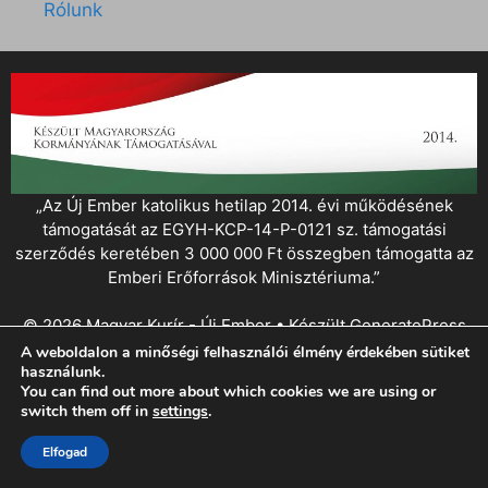
Rólunk
„Az Új Ember katolikus hetilap 2014. évi működésének
támogatását az EGYH-KCP-14-P-0121 sz. támogatási
szerződés keretében 3 000 000 Ft összegben támogatta az
Emberi Erőforrások Minisztériuma.”
© 2026 Magyar Kurír - Új Ember
• Készült
GeneratePress
A weboldalon a minőségi felhasználói élmény érdekében sütiket
használunk.
You can find out more about which cookies we are using or
switch them off in
settings
.
Elfogad