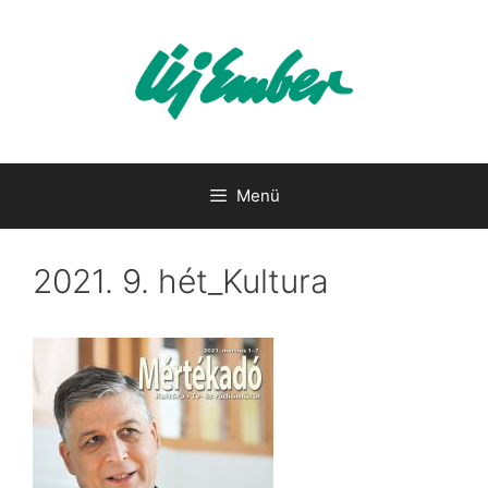
Kilépés
a
tartalomba
Menü
2021. 9. hét_Kultura