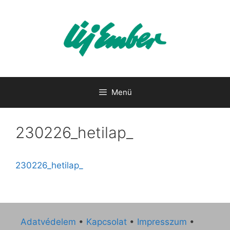
Kilépés
a
tartalomba
Menü
230226_hetilap_
230226_hetilap_
Adatvédelem
•
Kapcsolat
•
Impresszum
•