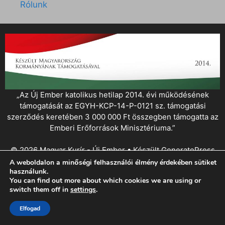
Rólunk
„Az Új Ember katolikus hetilap 2014. évi működésének
támogatását az EGYH-KCP-14-P-0121 sz. támogatási
szerződés keretében 3 000 000 Ft összegben támogatta az
Emberi Erőforrások Minisztériuma.”
© 2026 Magyar Kurír - Új Ember
• Készült
GeneratePress
A weboldalon a minőségi felhasználói élmény érdekében sütiket
használunk.
You can find out more about which cookies we are using or
switch them off in
settings
.
Elfogad