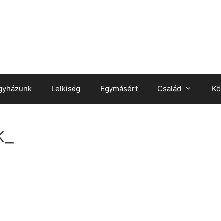
gyházunk
Lelkiség
Egymásért
Család
Kö
k_