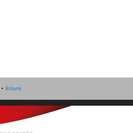
•
Rólunk