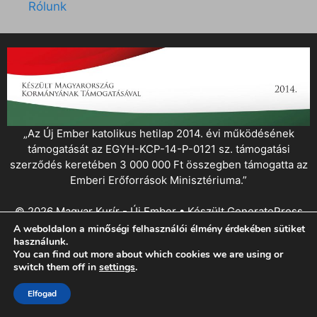
Rólunk
„Az Új Ember katolikus hetilap 2014. évi működésének
támogatását az EGYH-KCP-14-P-0121 sz. támogatási
szerződés keretében 3 000 000 Ft összegben támogatta az
Emberi Erőforrások Minisztériuma.”
© 2026 Magyar Kurír - Új Ember
• Készült
GeneratePress
A weboldalon a minőségi felhasználói élmény érdekében sütiket
használunk.
You can find out more about which cookies we are using or
switch them off in
settings
.
Elfogad