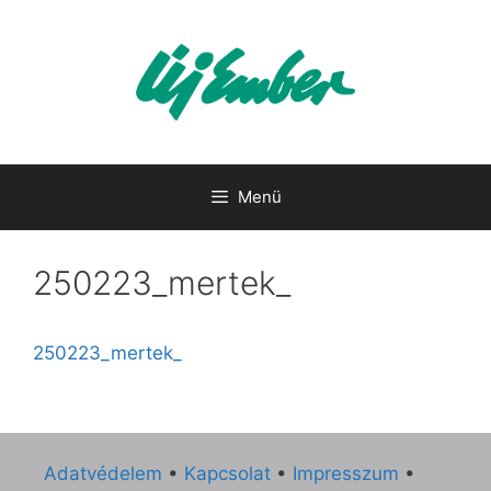
Kilépés
a
tartalomba
Menü
250223_mertek_
250223_mertek_
Adatvédelem
•
Kapcsolat
•
Impresszum
•